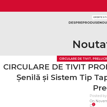
OFERTE ST
DESPRE
PRODUSE
NOU
Noutat
,
CIRCULARE DE TIVIT
PRELUCR
CIRCULARE DE TIVIT PROF
Șenilă și Sistem Tip T
Pre
Posted by
On Novemb
0