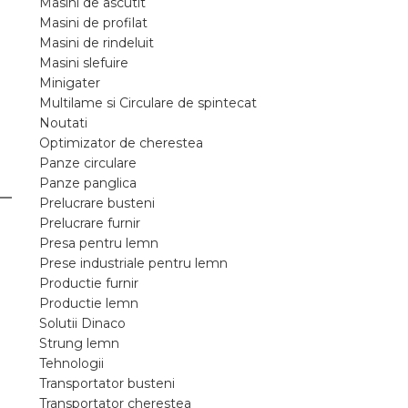
Masini de ascutit
Masini de profilat
Masini de rindeluit
Masini slefuire
Minigater
Multilame si Circulare de spintecat
Noutati
Optimizator de cherestea
Panze circulare
Panze panglica
Prelucrare busteni
Prelucrare furnir
Presa pentru lemn
Prese industriale pentru lemn
Productie furnir
Productie lemn
.
Solutii Dinaco
Strung lemn
Tehnologii
Transportator busteni
Transportator cherestea