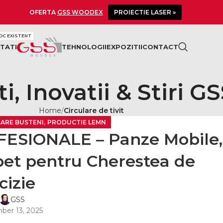
OFERTA
GSS WOODEX
PROIECTIE LASER »
OC EXISTENT
TATI
TEHNOLOGII
EXPOZITII
CONTACT
i, Inovatii & Stiri G
Home
Circulare de tivit
,
ARE BUSTENI
PRODUCTIE LEMN
ESIONALE – Panze Mobile,
apet pentru Cherestea de
cizie
GSS
er 13, 2025