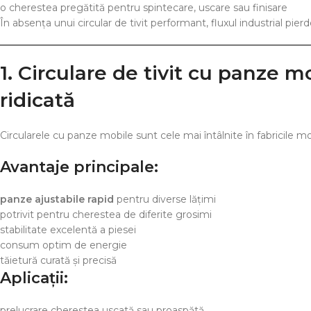
o cherestea pregătită pentru spintecare, uscare sau finisare
În absența unui circular de tivit performant, fluxul industrial pierd
1. Circulare de tivit cu panze mo
ridicată
Circularele cu panze mobile sunt cele mai întâlnite în fabricile mode
Avantaje principale:
panze ajustabile rapid
pentru diverse lățimi
potrivit pentru cherestea de diferite grosimi
stabilitate excelentă a piesei
consum optim de energie
tăietură curată și precisă
Aplicații:
prelucrare cherestea uscată sau proaspătă