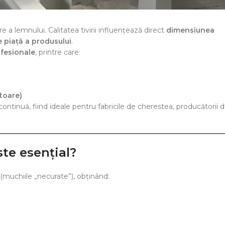
e a lemnului. Calitatea tivirii influențează direct
dimensiunea
de piață a produsului
.
ofesionale
, printre care:
toare)
ontinuă, fiind ideale pentru fabricile de cherestea, producătorii 
ste esențial?
(muchiile „necurate”), obținând: