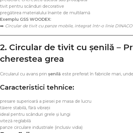
tivit pentru scânduri decorative
pregătirea materialului înainte de multilamă
Exemplu GSS WOODEX:
➡️
Circular de tivit cu panze mobile, integrat într-o linie DINAC
2. Circular de tivit cu șenilă –
cherestea grea
Circularul cu avans prin
șenilă
este preferat în fabricile mari, unde 
Caracteristici tehnice:
presare superioară a piesei pe masa de lucru
tăiere stabilă, fără vibrații
ideal pentru scânduri grele și lungi
viteză reglabilă
panze circulare industriale (inclusiv vidia)