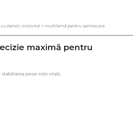
O cu banzic orizontal + multilamă pentru spintecare.
 Precizie maximă pentru
stabilitatea piesei este vitală.