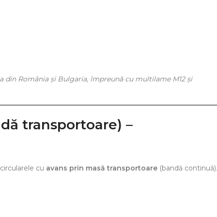
estea din România și Bulgaria, împreună cu multilame M12 și
andă transportoare) –
circularele cu
avans prin masă transportoare
(bandă continuă)