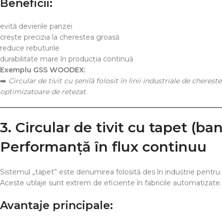
Beneficii:
evită devierile panzei
crește precizia la cherestea groasă
reduce rebuturile
durabilitate mare în producția continuă
Exemplu GSS WOODEX:
➡️
Circular de tivit cu șenilă folosit în linii industriale de cher
optimizatoare de retezat.
3. Circular de tivit cu tapet (b
Performanță în flux continuu
Sistemul „tapet” este denumirea folosită des în industrie pentru 
Aceste utilaje sunt extrem de eficiente în fabricile automatizate.
Avantaje principale: