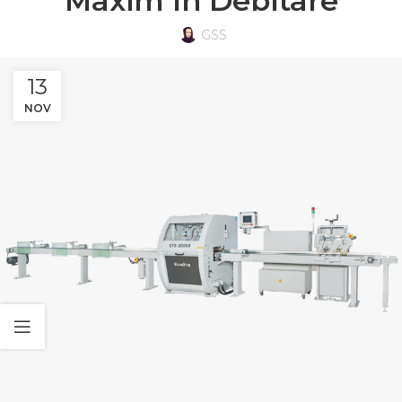
Maxim în Debitare
GSS
13
NOV