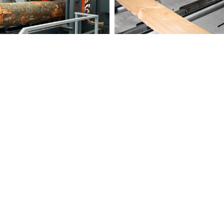
PROCESARE BUSTENI
PRELUCRARE CHERESTEA
11 products
17 products
FABRICARE LAMELE
STRUNG & CNC
5 products
14 products