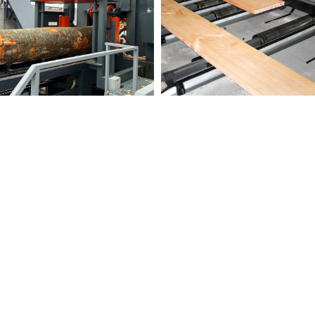
PROCESARE BUSTENI
PRELUCRARE CHERESTEA
11 products
17 products
FABRICARE LAMELE
STRUNG & CNC