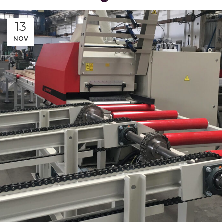
13
NOV