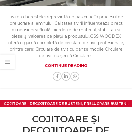
Tivirea cherestelei reprezintă un pas critic în procesul de
prelucrare a lemnului. Calitatea tivirii influențează direct
dimensiunea finală, pierderile de material, stabilitatea
piesei și valoarea de piață a produsului.GSS WOODEX
oferă o gamă completă de circulare de tivit profesionale,
printre care: Circulare de tivit cu panze mobile Circulare
de tivit cu șenilă Circulare...
CONTINUE READING
,
,
COJITOARE - DECOJITOARE DE BUSTENI
PRELUCRARE BUSTENI
,
,
,
PRELUCRARE FURNIR
PRODUCTIE FURNIR
PRODUCTIE LEMN
COJITOARE ȘI
UTILAJE PRODUCTIE LEMN
DECOJITOARE DE