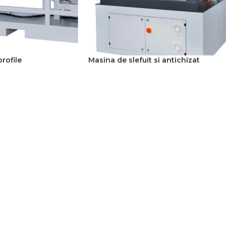
profile
Masina de slefuit si antichizat
READ MORE