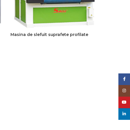
Masina de slefuit suprafete profilate
READ MORE
Face
Inst
YouT
linke