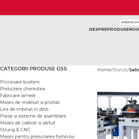
OFERTE ST
DESPRE
PRODUSE
NOU
CATEGORII PRODUSE GSS
Home
Brands
Sali
Procesare busteni
Prelucrare cherestea
Fabricare lamele
Masini de rindeluit si profilat
Linii de imbinat in dinti
Prese si sisteme de asamblare
Masini de calibrat si slefuit
Strung & CNC
Masini pentru prelucrarea furnirului