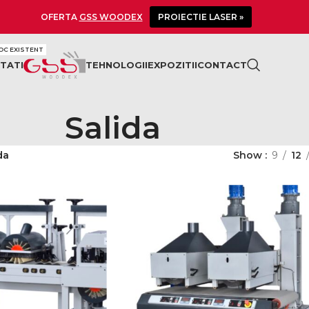
OFERTA
GSS WOODEX
PROIECTIE LASER »
OC EXISTENT
TATI
TEHNOLOGII
EXPOZITII
CONTACT
Salida
da
Show
9
12