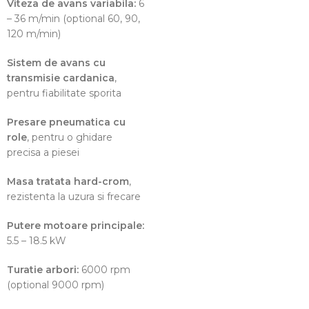
Viteza de avans variabila:
6
– 36 m/min (optional 60, 90,
120 m/min)
Sistem de avans cu
transmisie cardanica
,
pentru fiabilitate sporita
Presare pneumatica cu
role
, pentru o ghidare
precisa a piesei
Masa tratata hard-crom
,
rezistenta la uzura si frecare
Putere motoare principale:
5.5 – 18.5 kW
Turatie arbori:
6000 rpm
(optional 9000 rpm)