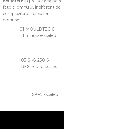
acuratete
in prelucrarea pe 4
fete a lemnului, indiferent de
complexitatea pieselor
produse.
01-MOULDTEC-6-
RES_resize-scaled
03-SKG-230-6-
RES_resize-scaled
SK-AT-scaled