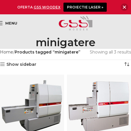
OFERTA
GSS WOODEX
PROIECTIE LASER »
MENU
minigatere
Home
Products tagged “minigatere”
Showing all 3 results
Show sidebar